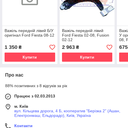
Важіль передній лівий Б/У
Важіль передній лівий
Важі
оригінал Ford Fiesta 08-12
Ford Fiesta 02-08, Fusion
У ор
02-12
08, 
1 350
2 963
675
₴
₴
Купити
Купити
Про нас
88% позитивних з 8 відгуків за рік
Працює з 02.03.2013
м. Київ
вул. Кільцева дорога, 4 Б, кооператив "Берізка 2" (Ашан,
Електронмаш, Ельдорадо), Київ, Україна
Контакти