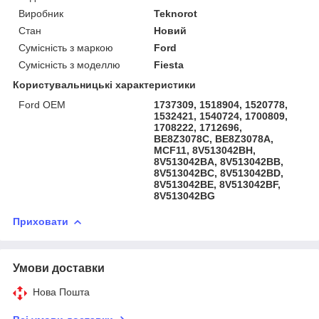
Виробник
Teknorot
Стан
Новий
Сумісність з маркою
Ford
Сумісність з моделлю
Fiesta
Користувальницькі характеристики
Ford OEM
1737309, 1518904, 1520778,
1532421, 1540724, 1700809,
1708222, 1712696,
BE8Z3078C, BE8Z3078A,
MCF11, 8V513042BH,
8V513042BA, 8V513042BB,
8V513042BC, 8V513042BD,
8V513042BE, 8V513042BF,
8V513042BG
Приховати
Умови доставки
Нова Пошта