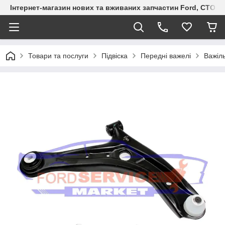
Інтернет-магазин нових та вживаних запчастин Ford, СТО F.S
Товари та послуги
Підвіска
Передні важелі
Важіль