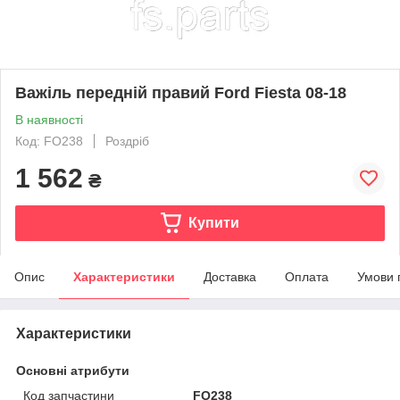
Важіль передній правий Ford Fiesta 08-18
В наявності
Код: FO238
Роздріб
1 562
₴
Купити
Опис
Характеристики
Доставка
Оплата
Умови 
Характеристики
Основні атрибути
Код запчастини
FO238