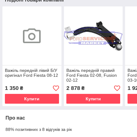
Важіль передній лівий Б/У
Важіль передній правий
Важі
оригінал Ford Fiesta 08-12
Ford Fiesta 02-08, Fusion
Ford
02-12
03-1
1 350
2 878
1 9
₴
₴
Купити
Купити
Про нас
88% позитивних з 8 відгуків за рік