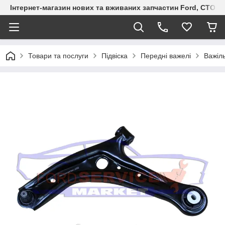
Інтернет-магазин нових та вживаних запчастин Ford, СТО F.S
Товари та послуги
Підвіска
Передні важелі
Важіль