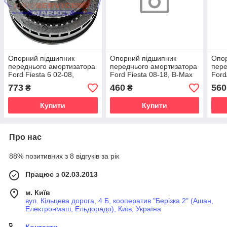
Опорний підшипник
Опорний підшипник
Опо
переднього амортизатора
переднього амортизатора
пере
Ford Fiesta 6 02-08,
Ford Fiesta 08-18, B-Max
Ford
Fusion 02-12
12-17, EcoSport 13-, KA+
C-Ma
773
460
560
₴
₴
14-, Courier 14-
Esca
Купити
Купити
Про нас
88% позитивних з 8 відгуків за рік
Працює з 02.03.2013
м. Київ
вул. Кільцева дорога, 4 Б, кооператив "Берізка 2" (Ашан,
Електронмаш, Ельдорадо), Київ, Україна