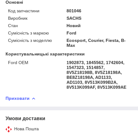
Основні
Код запчастини
801046
Виробник
SACHS
Стан
Новий
Сумісність з маркою
Ford
Сумісність з моделлю
Ecosport, Courier, Fiesta, B-
Max
Користувальницькі характеристики
Ford OEM
1902873, 1845562, 1742604,
1547323, 1514857,
8V5Z18198B, 8V5Z18198A,
BE8Z18198A, AD1133,
AD1103, 8V513K099B2A,
8V513K099AF, 8V513K099AE
Приховати
Умови доставки
Нова Пошта