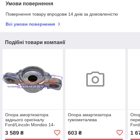
Умови повернення
Повернення товару впродовж 14 днів за домовленістю
Всі умови повернення
Подібні товари компанії
Опора амортизатора
Опора амартизатора
Опо
заднього оригіналу
гумометалева
пере
Ford/Lincoln Mondeo 14-
Ford
19, Fusion USA 13-20,
Fusi
3 589
603
1 6
₴
₴
MKZ 13-20
Max/