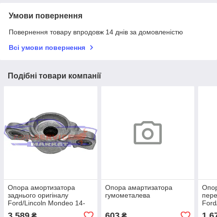
Умови повернення
Повернення товару впродовж 14 днів за домовленістю
Всі умови повернення
Подібні товари компанії
Опора амортизатора
Опора амартизатора
Опо
заднього оригіналу
гумометалева
пере
Ford/Lincoln Mondeo 14-
Ford
19, Fusion USA 13-20,
Fusi
3 589
603
1 6
₴
₴