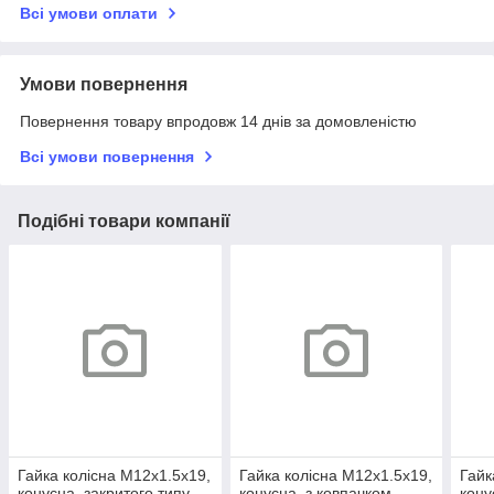
Всі умови оплати
Умови повернення
Повернення товару впродовж 14 днів за домовленістю
Всі умови повернення
Подібні товари компанії
Гайка колісна М12х1.5x19,
Гайка колісна М12х1.5x19,
Гайк
конусна, закритого типу
конусна, з ковпачком
кону