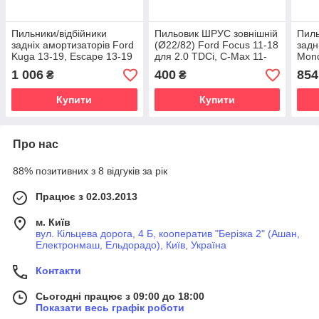
Пильники/відбійники
Пильовик ШРУС зовнішній
Пиль
задніх амортизаторів Ford
(Ø22/82) Ford Focus 11-18
задн
Kuga 13-19, Escape 13-19
для 2.0 TDCi, C-Max 11-
Mond
18, Kuga 13-19, Escape
13-2
1 006
400
854
₴
₴
13-19 для 1.6
Купити
Купити
Про нас
88% позитивних з 8 відгуків за рік
Працює з 02.03.2013
м. Київ
вул. Кільцева дорога, 4 Б, кооператив "Берізка 2" (Ашан,
Електронмаш, Ельдорадо), Київ, Україна
Контакти
Сьогодні працює з 09:00 до 18:00
Показати весь графік роботи