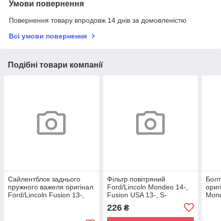
Умови повернення
Повернення товару впродовж 14 днів за домовленістю
Всі умови повернення
Подібні товари компанії
Сайлентблок заднього
Фільтр повітряний
Болт
пружного важеля оригінал
Ford/Lincoln Mondeo 14-,
ориг
Ford/Lincoln Fusion 13-,
Fusion USA 13-, S-
Mond
Edge 15-, Continental 17-
Max/Galaxy 15-, Edge 15-,
13-,
226
₴
MKZ 13-, MKX 16-,
Max/
MKX 