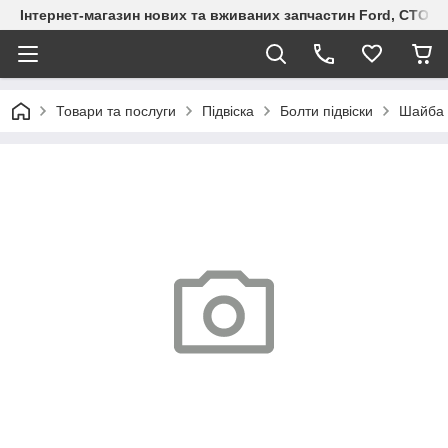
Інтернет-магазин нових та вживаних запчастин Ford, СТО F.S
Товари та послуги
Підвіска
Болти підвіски
Шайба р