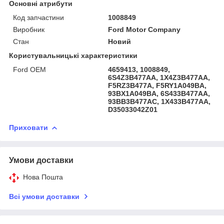
Основні атрибути
Код запчастини
1008849
Виробник
Ford Motor Company
Стан
Новий
Користувальницькі характеристики
Ford OEM
4659413, 1008849,
6S4Z3B477AA, 1X4Z3B477AA,
F5RZ3B477A, F5RY1A049BA,
93BX1A049BA, 6S433B477AA,
93BB3B477AC, 1X433B477AA,
D35033042Z01
Приховати
Умови доставки
Нова Пошта
Всі умови доставки