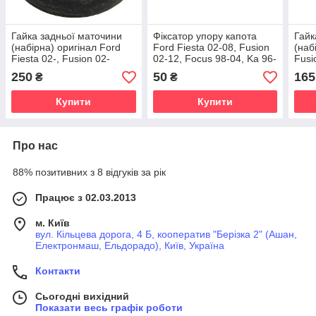
Гайка задньої маточини
Фіксатор упору капота
Гайк
(набірна) оригінал Ford
Ford Fiesta 02-08, Fusion
(наб
Fiesta 02-, Fusion 02-
02-12, Focus 98-04, Ka 96-
Fusi
08, Puma 97-02
97-,
250
50
165
₴
₴
00-
Купити
Купити
Про нас
88% позитивних з 8 відгуків за рік
Працює з 02.03.2013
м. Київ
вул. Кільцева дорога, 4 Б, кооператив "Берізка 2" (Ашан,
Електронмаш, Ельдорадо), Київ, Україна
Контакти
Сьогодні вихідний
Показати весь графік роботи