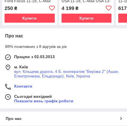
Ford Focus 11-18, C-Max
USA 11-18, C-Max USA 13-
11-1
11-18, Escape 13-19,
18
250
4 199
617
₴
₴
Connect 13-24
Купити
Купити
Про нас
88% позитивних з 8 відгуків за рік
Працює з 02.03.2013
м. Київ
вул. Кільцева дорога, 4 Б, кооператив "Берізка 2" (Ашан,
Електронмаш, Ельдорадо), Київ, Україна
Контакти
Сьогодні вихідний
Показати весь графік роботи
Про нас