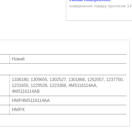
повернення товару протягом 14
Новий
1336180, 1309655, 1302527, 1301866, 1252057, 1237750,
1231655, 1229528, 1223368, 4M5116114AA,
4M5116114AB
HMP4M5116114AA
HMPX