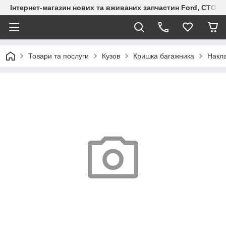
Інтернет-магазин нових та вживаних запчастин Ford, СТО F.S
Товари та послуги
Кузов
Кришка багажника
Накла