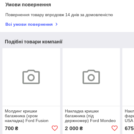
Умови повернення
Повернення товару впродовж 14 днів за домовленістю
Всі умови повернення
Подібні товари компанії
Молдинг кришки
Накладка кришки
Накл
багажника (хром
багажника (під
фари
накладка) Ford Fusion
держномер) Ford Mondeo
USA 
USA 17-18
14-17, Fusion USA 13-16
фар
700
2 000
675
₴
₴