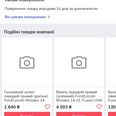
Повернення товару впродовж 14 днів за домовленістю
Всі умови повернення
Подібні товари компанії
Гальмівний шланг
Важіль передній правий
Крон
передній правий оригінал
(алюміній) Ford/Lincoln
ліви
Ford/Lincoln Mondeo 14-
Mondeo 14-19, Fusion USA
Fusi
19, Fusion USA 13-20,
13-20, MKZ 13-20
MKZ
1 640
4 003
135
₴
₴
MKZ 13-20
Купити
Купити