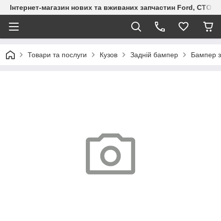
Інтернет-магазин нових та вживаних запчастин Ford, СТО F.S
Товари та послуги
Кузов
Задній бампер
Бампер з