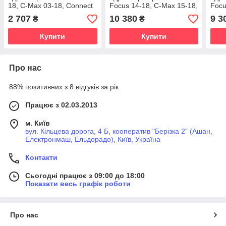
18, C-Max 03-18, Connect
Focus 14-18, C-Max 15-18,
Focu
13- для 1.6 TDCi
Connect 13- для 1.5-1.6
Esca
2 707
10 380
9 3
₴
₴
TDCi
для 
Купити
Купити
Про нас
88% позитивних з 8 відгуків за рік
Працює з 02.03.2013
м. Київ
вул. Кільцева дорога, 4 Б, кооператив "Берізка 2" (Ашан,
Електронмаш, Ельдорадо), Київ, Україна
Контакти
Сьогодні працює з 09:00 до 18:00
Показати весь графік роботи
Про нас