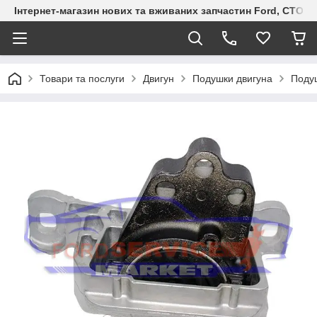
Інтернет-магазин нових та вживаних запчастин Ford, СТО F.S
Товари та послуги
Двигун
Подушки двигуна
Подуш