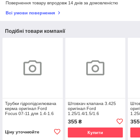
Повернення товару впродовж 14 днів за домовленістю
Всі умови повернення
Подібні товари компанії
Трубки гідропідсилювача
Штовхач клапана 3.425
Штов
керма оригінал Ford
оригінал Ford
ориг
Focus 07-11 для 1.4-1.6
1.25/1.4/1.5/1.6
1.25
Duratec/Ti-VCT
Duratec/EcoBoost
Dura
355
355
₴
Ціну уточнюйте
Купити