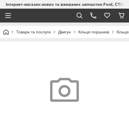
Інтернет-магазин нових та вживаних запчастин Ford, СТО F.S
Товари та послуги
Двигун
Кільця поршневі
Кільця