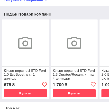
Всі умови повернення
Подібні товари компанії
Кільця поршневі STD Ford
Кільця поршневі STD Ford
Кіль
1.0 EcoBoost, к-кт 1
1.3 Duratec/Rocam, к-т на
2.0 
циліндр
4 циліндри
цилі
675
1 700
1 0
₴
₴
Купити
Купити
Про нас