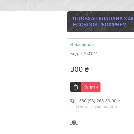
ШТОВХАЧ КЛАПАНА 3.462
ECOBOOST/FOX/PHEV
В наявності
Код:
1760127
300 ₴
Купити
+380 (96) 263-33-00
Запчастини
Запчасти