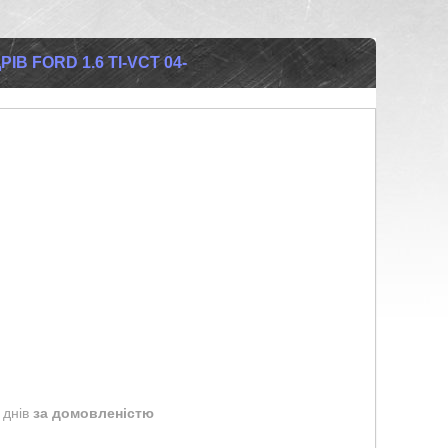
В FORD 1.6 TI-VCT 04-
 днів
за домовленістю