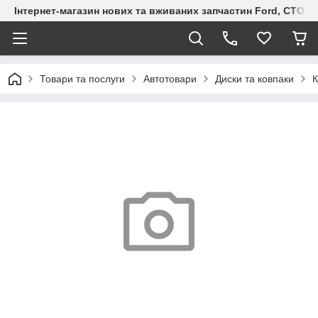
Інтернет-магазин нових та вживаних запчастин Ford, СТО F.S
Товари та послуги
Автотовари
Диски та ковпаки
К