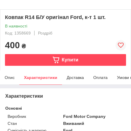
Ковпак R14 Б/У оригінал Ford, к-т 1 шт.
В наявності
Код: 1358669
Роздріб
400
₴
Купити
Опис
Характеристики
Доставка
Оплата
Умови 
Характеристики
Основні
Виробник
Ford Motor Company
Стан
Вживаний
Сумісність з маркою
Ford