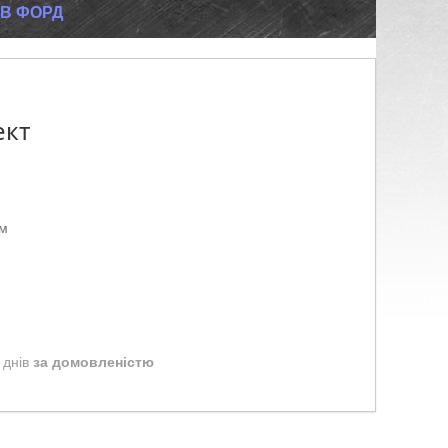
В ФОРД
ект
ом
 днів
за домовленістю