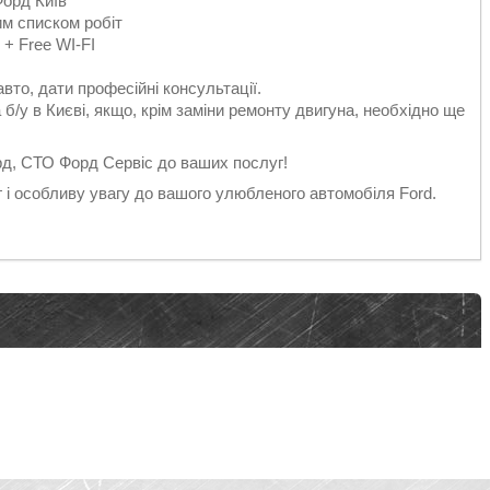
Форд Київ
им списком робіт
 + Free WI-FI
авто, дати професійні консультації.
а б/у в Києві, якщо, крім заміни ремонту двигуна, необхідно ще
рд, СТО Форд Сервіс до ваших послуг!
г і особливу увагу до вашого улюбленого автомобіля Ford.