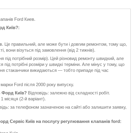
апанів Ford Киев.
рд Київ?:
ів. Це правильний, але може бути і довгим ремонтом, тому що,
і, вони візуться під замовлення (від 2 тижнів).
я під потрібний розмір). Цей різновид ремонту швидкий, але
 під потрібні розміри у швидкі терміни. Але мінус у тому, що
ання стаканчики викидаються — тобто припаде під час
 марки Ford після 2000 року випуску.
в Форд Київ?
Відповідь: залежно від складності робіт.
1 місяця (2-й варіант).
відь: за телефоном зазначеною на сайті або залишити заявку,
рд Сервіс Київ на послугу регулювання клапанів ford: