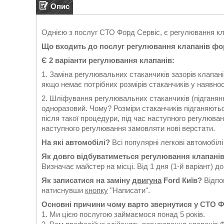
Опис
Однією з послуг СТО Форд Сервіс, є регулювання кл
Що входить до послуг регулювання клапанів фо
Є 2 варіанти регулювання клапанів:
1. Заміна регулювальних стаканчиків зазорів клапан
якщо немає потрібних розмірів стаканчиків у наявност
2. Шліфування регулювальних стаканчиків (підганянн
одноразовий. Чому? Розміри стаканчиків підганяються
після такої процедури, під час наступного регулюв
наступного регулювання замовляти нові верстати.
На які автомобілі?
Всі популярні легкові автомобілі
Як довго відбуватиметься регулювання клапані
Визначає майстер на місці. Від 1 дня (1-й варіант) до 
Як записатися на заміну
двигуна
Ford Київ?
Відпо
натиснувши
кнопку
"Написати".
Основні причини чому варто звернутися у СТО Фо
1. Ми цією послугою займаємося понад 5 років.