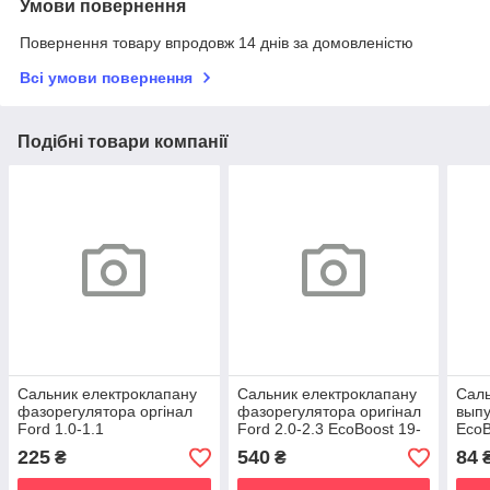
Умови повернення
Повернення товару впродовж 14 днів за домовленістю
Всі умови повернення
Подібні товари компанії
Сальник електроклапану
Сальник електроклапану
Саль
фазорегулятора оргінал
фазорегулятора оригінал
выпу
Ford 1.0-1.1
Ford 2.0-2.3 EcoBoost 19-
Eco
EcoBoost/FOX/PHEV
225
540
84
₴
₴