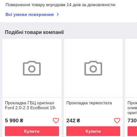
Повернення товару впродовж 14 днів за домовленістю
Всі умови повернення
Подібні товари компанії
Прокладка ГБЦ оригінал
Прокладка термостата
Про
Ford 2.0-2.3 EcoBoost 19-
олив
ориг
1.8/2
5 990
242
730
₴
₴
Dura
Купити
Купити